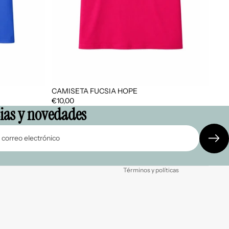
Política de privacidad
CAMISETA FUCSIA HOPE
Política de reembolso
€10,00
cias y novedades
Aviso legal
Términos del servicio
Información de contacto
Política de envío
Términos y políticas