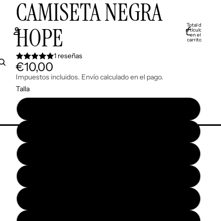
CAMISETA NEGRA
Total de
HOPE
artículos
en el
carrito:
0
Cuenta
1 reseñas
€10,00
Otras opciones de inicio de sesión
Impuestos incluidos. Envío calculado en el pago.
Talla
Pedidos
Perfil
S
XS
M
L
XL
2XL