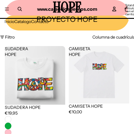
HOPE
Total 
www.cajadelosdeseos.com
artícul
en el
carrito
PROYECTO HOPE
0
Inicio
Catalogo
Contacto
Filtro
Columna de cuadrícul
SUDADERA
CAMISETA
HOPE
HOPE
CAMISETA HOPE
SUDADERA HOPE
€10,00
€19,95